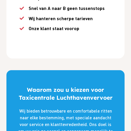
Snel van A naar B geen tussenstops
Wij hanteren scherpe tarieven
Onze klant staat voorop
Waarom zou u kiezen voor
Taxicentrale Luchthavenvervoer
Wij bieden betrouwbare en comfortabele ritten
naar elke bestemming, met speciale aandacht
voor service en klanttevredenheid. Ons doel is
om uw reis zo soepel en aangenaam mogelijk te