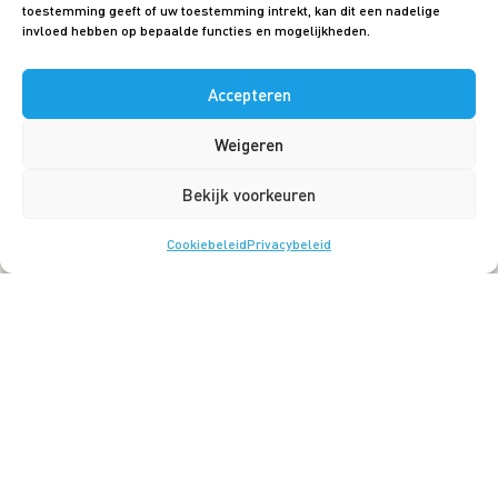
toestemming geeft of uw toestemming intrekt, kan dit een nadelige
invloed hebben op bepaalde functies en mogelijkheden.
Accepteren
© 2026 Taxicentrale Luchthavenvervoer
Weigeren
Bekijk voorkeuren
Cookiebeleid
Privacy beleid
Realisatie: Searacon
Cookiebeleid
Privacybeleid