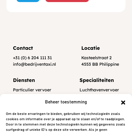
Contact
Locatie
+31 (0) 6 204 111 31
Kasteelstraat 2
info@bedrijventaxi.nl
4553 BB Philippine
Diensten
Specialiteiten
Particulier vervoer
Luchthavenvervoer
Zakelijk vervoer
Spoed taxi
Beheer toestemming
Informatie
Om de beste ervaringen te bieden, gebruiken wij technologieën zoals
cookies om informatie over je apparaat op te slaan en/of te raadplegen.
Een rit reserveren
Door in te stemmen met deze technologieën kunnen wij gegevens zoals
Over ons
surfgedrag of unieke ID's op deze site verwerken. Als je geen